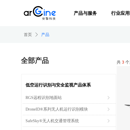
产品与服务
行业应用
首页
ꄲ
产品
全部产品
共
3
个
低空运行识别与安全监视产品体系
RGS远程识别地面站
ꁕ
DroneID®系列无人机运行识别模块
ꁕ
SafeSky®无人机交通管理系统
ꁕ