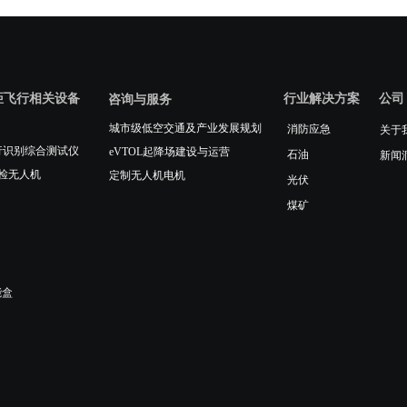
距飞行相关设备
行业解决方案
公司
咨询与服务
城市级低空交通及产业发展规划
消防应急
关于
人机运行识别综合测试仪
eVTOL起降场建设与运营
石油
新闻
检无人机
定制无人机电机
光伏
煤矿
能盒