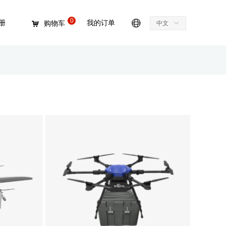
0
册
我的订单
购物车
中文
ꀅ
낙