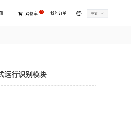
0
册
我的订单
购物车
中文
ꀅ
낙
全能式运行识别模块