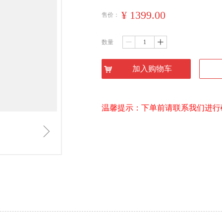
¥
1399.00
售价：
数量
ꄷ
ꄸ
加入购物车
낙
温馨提示：下单前请联系我们进行
ꁇ