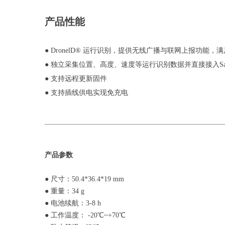
产品性能
● DronelD® 运行识别，提供无线广播与联网上报功
● 独立采集位置、高度、速度等运行识别数据并直接接入Saf
● 支持远程更新固件
● 支持插线供电实现免充电
产品参数
● 尺寸：50.4*36.4*19 mm
● 重量：34 g
● 电池续航：3-8 h
● 工作温度： -20℃~+70℃