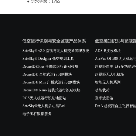
● 防水等级：IP65
低空运行识别与安全监视产品体系
低空感知识别与超视
SafeSky® v2.0 监视与无人机交通管理系统
ADS-B接收模块
SafeSky® Designer 低空规划工具
ArcVue OI-500 无
DroneID®Plus 全能式运行识别模块
超视距自主飞行多功能巡
DroneID® 全能式运行识别模块
超视距无人机机场
DroneID® Mini 广播式运行识别模块
智能无人机系列
DronelD® Nano 前装式运行识别模块
功能载荷
RGS无人机运行识别地面站
毫米波雷达
SafeSky®无人机多功能Pad
DAA 超视距自主飞行智
电子围栏数据服务