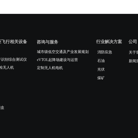
距飞行相关设备
行业解决方案
公司
咨询与服务
城市级低空交通及产业发展规划
消防应急
关于
人机运行识别综合测试仪
eVTOL起降场建设与运营
石油
新闻
检无人机
定制无人机电机
光伏
煤矿
能盒