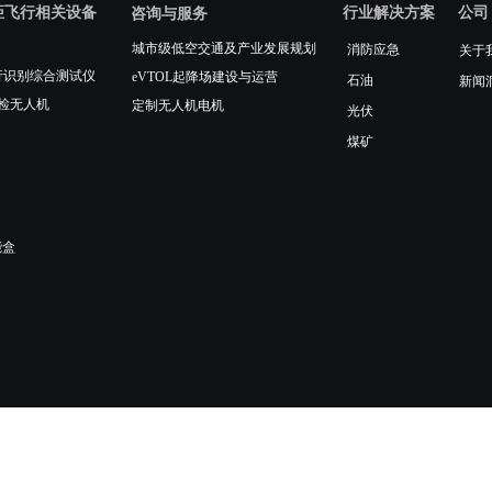
距飞行相关设备
行业解决方案
公司
咨询与服务
城市级低空交通及产业发展规划
消防应急
关于
人机运行识别综合测试仪
eVTOL起降场建设与运营
石油
新闻
检无人机
定制无人机电机
光伏
煤矿
能盒