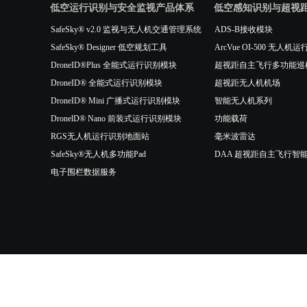
低空运行识别与安全监视产品体系
低空感知识别与超视
SafeSky® v2.0 监视与无人机交通管理系统
ADS-B接收模块
SafeSky® Designer 低空规划工具
ArcVue OI-500 无
DroneID®Plus 全能式运行识别模块
超视距自主飞行多功能巡
DroneID® 全能式运行识别模块
超视距无人机机场
DroneID® Mini 广播式运行识别模块
智能无人机系列
DronelD® Nano 前装式运行识别模块
功能载荷
RGS无人机运行识别地面站
毫米波雷达
SafeSky®无人机多功能Pad
DAA 超视距自主飞行智
电子围栏数据服务