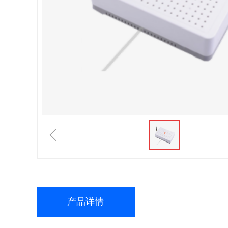
ꁆ
产品详情