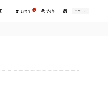
0
册
我的订单
购物车
中文
ꀅ
낙