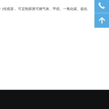
끅
电化学 )传感器， 可定制探测可燃气体、甲烷、一氧化碳、硫化
녕