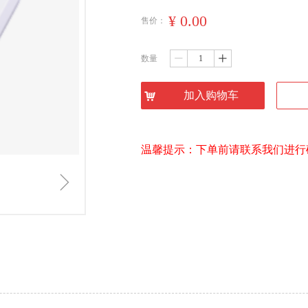
¥
0.00
售价：
数量
ꄷ
ꄸ
加入购物车
낙
温馨提示：下单前请联系我们进行
ꁇ