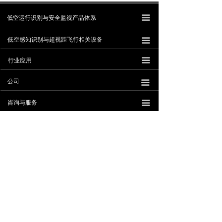
低空运行识别与安全监视产品体系
끀
低空感知识别与超视距飞行相关设备
끀
끀
行业应用
公司
끀
낀
뀵
낙
넙
加入购物车
낙
咨询与服务
끀
首页
产品
购物车
我的
工作机会
끀
联系我们
ꁸ
珠海安擎科技有限公司
公众号