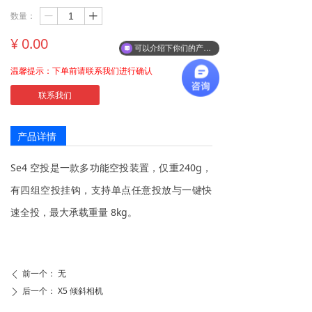
数量：
ꄷ
ꄸ
¥
0.00
可以介绍下你们的产品么
温馨提示：下单前请联系我们进行确认
联系我们
产品详情
Se4 空投是一款多功能空投装置，仅重240g，
有四组空投挂钩，支持单点任意投放与一键快
速全投，最大承载重量 8kg。
前一个：
无
ꄴ
后一个：
X5 倾斜相机
ꄲ